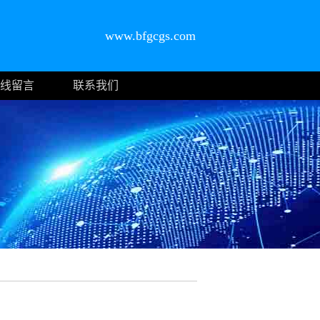
www.bfgcgs.com
线留言
联系我们