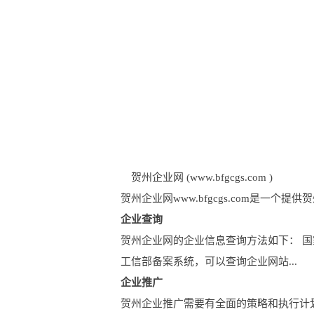
贺州企业网 (www.bfgcgs.com )
贺州企业网www.bfgcgs.com是
企业查询
贺州企业网的企业信息查询方法如下： 
工信部备案系统，可以查询企业网站...
企业推广
贺州企业推广需要有全面的策略和执行计