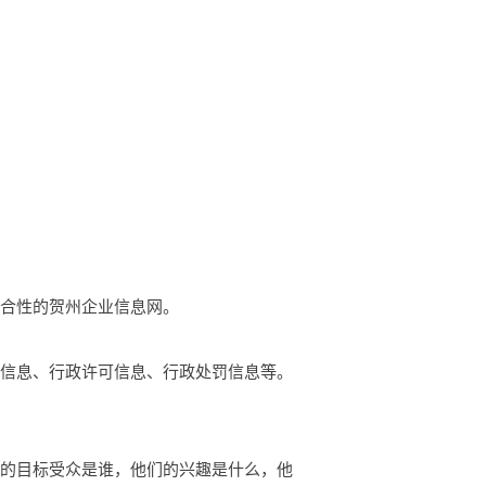
的综合性的贺州企业信息网。
础信息、行政许可信息、行政处罚信息等。
你的目标受众是谁，他们的兴趣是什么，他